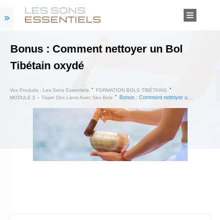
Bonus : Comment nettoyer un Bol
Tibétain oxydé
Vos Produits - Les Sons Essentiels
FORMATION BOLS TIBÉTAINS
Bonus : Comment nettoyer un Bol Tibétain oxydé
MODULE 2 – Tisser Des Liens Avec Ses Bols