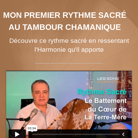
MON PREMIER RYTHME SACRÉ
AU TAMBOUR CHAMANIQUE
D
écouvre
ce rythme sacré en ressentant
l'Harmonie qu'il apporte